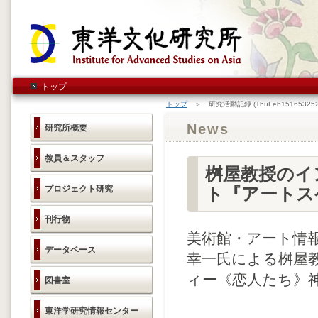
トップ
トップ
＞ 研究活動記録 (ThuFeb151653252
News
研究所概要
教員＆スタッフ
桝屋教授のイ
プロジェクト研究
ト『アートス
刊行物
美術館・アート情報
データベース
幸一氏による
桝屋
ィー《恋人たち》
図書室
東洋学研究情報センター