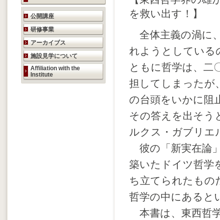
を救い出す！】
研究活動のご案内
公開講座
研修事業
全体主義の渦に、
アーカイブス
れようとしている
施設見学について
ともに哲学は、二
Affiliation with the
Institute
担してしまったが
の台頭をいかに阻
その答えを出そう
ルクス・ガブリエ
彼の「新実在論」
築いたドイツ哲学
ち立てられたもの
哲学の中にあると
本書は、東西哲学