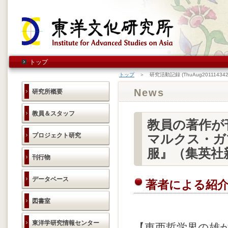
トップ
トップ
＞ 研究活動記録 (ThuAug201114342
News
研究所概要
教員＆スタッフ
教員の著作が
プロジェクト研究
マルクス・ガ
服』（集英社
刊行物
データベース
著者による紹
図書室
東洋学研究情報センター
【東西哲学界の雄