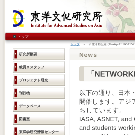
トップ
トップ
＞ 研究活動記録 (ThuApr1316511520
News
研究所概要
教員＆スタッフ
「NETWORKI
プロジェクト研究
以下の通り、日本
刊行物
開催します。アジ
データベース
ちしています。
IASA, ASNET, and G
図書室
and students worki
東洋学研究情報センター