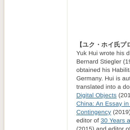
【ユク・ホイ氏プ
Yuk Hui wrote his d
Bernard Stiegler (
obtained his Habili
Germany. Hui is au
translated into a 
Digital Objects
(201
China: An Essay i
Contingency
(2019
editor of
30 Years a
(2015) and editor o