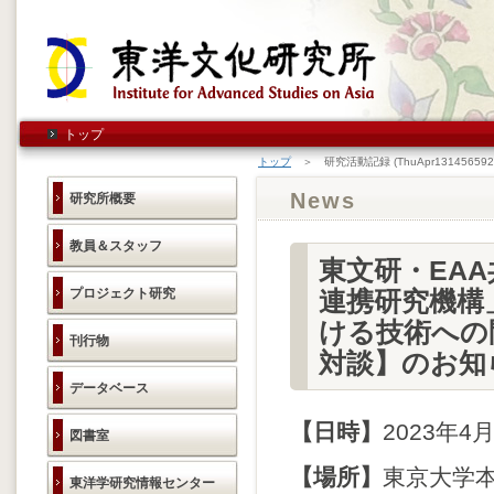
トップ
トップ
＞ 研究活動記録 (ThuApr1314565920
News
研究所概要
教員＆スタッフ
東文研・EA
プロジェクト研究
連携研究機構
ける技術への
刊行物
対談】のお知
データベース
【日時】
2023年4月
図書室
【場所】
東京大学
東洋学研究情報センター