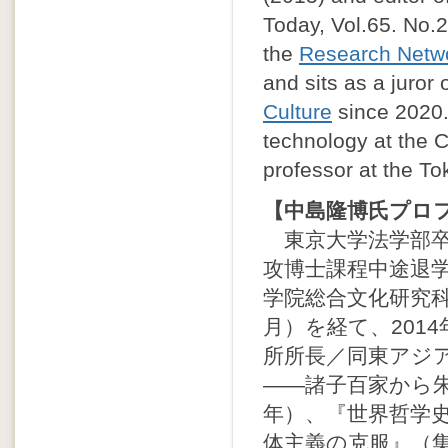
Today, Vol.65. No.2
the
Research Netwo
and sits as a juror 
Culture
since 2020. 
technology at the C
professor at the To
【中島隆博氏プロ
東京大学法学部卒
攻博士課程中途退
学院総合文化研究科
月）を経て、201
所所長／同東アジ
——諸子百家から朱
年）、『世界哲学史
体主義の克服』（集