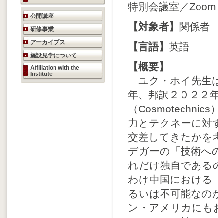
特別会議室／Zoom
研究活動のご案内
公開講座
【対象者】
関係者
研修事業
アーカイブス
【言語】
英語
施設見学について
【概要】
Affiliation with the
Institute
ユク・ホイ先生は
年、邦訳２０２２
（Cosmotech
力とテクネーに対
交差してきたかを
デガーの「技術へ
れだけ独自である
わけ中国における
るいは不可能なの
ン・アメリカにも