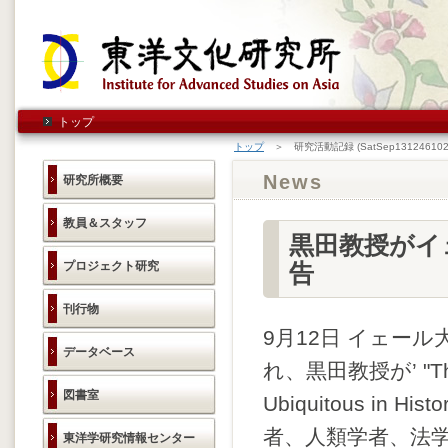
トップ
トップ
＞ 研究活動記録 (SatSep131246102
News
研究所概要
教員＆スタッフ
黒田教授がイ
プロジェクト研究
告
刊行物
9月12日 イェール
データベース
れ、黒田教授が’ "The Ch
図書室
Ubiquitous i
者、人類学者、法
東洋学研究情報センター