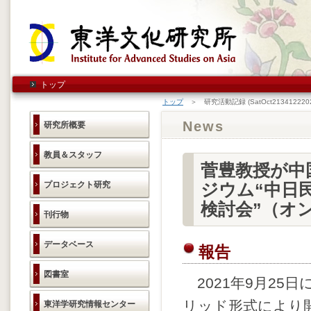
トップ
トップ
＞ 研究活動記録 (SatOct2134122202
News
研究所概要
教員＆スタッフ
菅豊教授が中
プロジェクト研究
ジウム“中日
検討会”（オ
刊行物
データベース
報告
図書室
2021年9月25
リッド形式により
東洋学研究情報センター