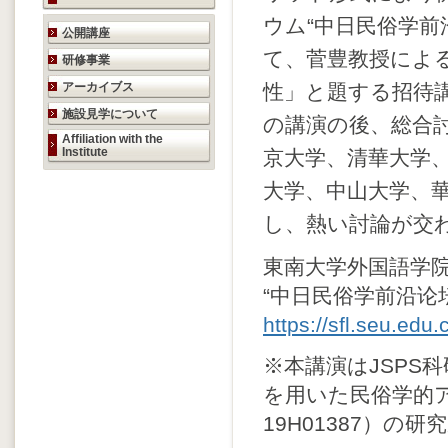
ウム“中日民俗学前
研究活動のご案内
公開講座
て、菅豊教授による
研修事業
アーカイブス
性」と題する招待
施設見学について
の講演の後、総合
Affiliation with the
Institute
京大学、清華大学
大学、中山大学、華
し、熱い討論が交
東南大学外国語学
“中日民俗学前沿论
https://sfl.seu.ed
※本講演はJSPS
を用いた民俗学的
19H01387）の