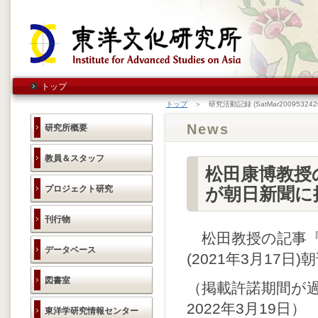
トップ
トップ
＞ 研究活動記録 (SatMar2009532420
News
研究所概要
教員＆スタッフ
松田康博教授
プロジェクト研究
が朝日新聞に
刊行物
松田教授の記事『
データベース
(2021年3月17
図書室
（掲載許諾期間が
2022年3月19日）
東洋学研究情報センター