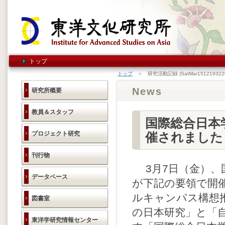
トップ
トップ
＞ 研究活動記録 (SatMar1512193220
News
研究所概要
教員＆スタッフ
国際総合日本
プロジェクト研究
催されました
刊行物
3月7日（金）、
データベース
が下記の要領で開
ルキャンパス構想推
図書室
の日本研究」と「
東洋学研究情報センター