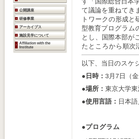
す「国際総合日本学（G
研究活動のご案内
て議論を重ねてき
公開講座
トワークの形成と
研修事業
型教育プログラム
アーカイブス
施設見学について
とし、国際本部が
Affiliation with the
たところから順次
Institute
以下、当日のスケ
●日時：
3月7日（金
●場所：
東京大学東
●使用言語：
日本語
●プログラム