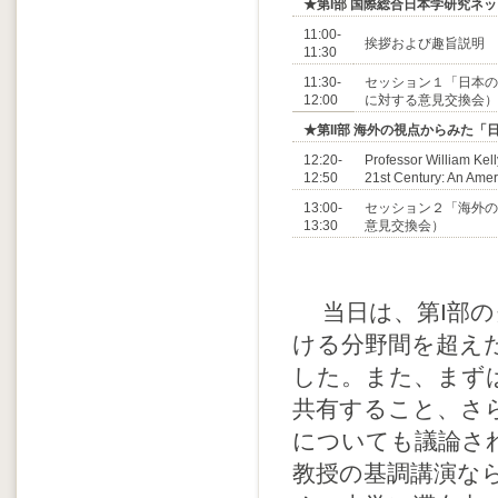
★第I部 国際総合日本学研究ネ
11:00-
挨拶および趣旨説明
11:30
11:30-
セッション１「日本の
12:00
に対する意見交換会）
★第II部 海外の視点からみた「
12:20-
Professor William Ke
12:50
21st Century: An Amer
13:00-
セッション２「海外の
13:30
意見交換会）
当日は、第I部の
ける分野間を超え
した。また、まず
共有すること、さ
についても議論されまし
教授の基調講演な