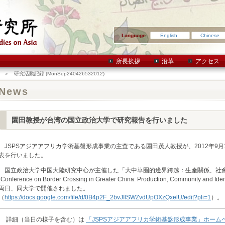
English
Chinese
所長挨拶
沿革
アクセス
＞ 研究活動記録 (MonSep240426532012)
News
園田教授が台湾の国立政治大学で研究報告を行いました
JSPSアジアアフリカ学術基盤形成事業の主査である園田茂人教授が、2012年9
表を行いました。
国立政治大学中国大陸研究中心が主催した「大中華圈的邊界跨越：生產關係、社
(Conference on Border Crossing in Greater China: Production, Community a
両日、同大学で開催されました。
（
https://docs.google.com/file/d/0B4p2F_2bvJIlSWZvdUpOXzQxelU/edit?pli=1
）。
詳細（当日の様子を含む）は
「JSPSアジアアフリカ学術基盤形成事業」ホーム