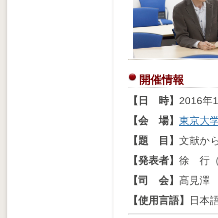
開催情報
【日 時】
2016年
【会 場】
東京大学
【題 目】
文献か
【発表者】
徐 行
【司 会】
髙見澤
【使用言語】
日本