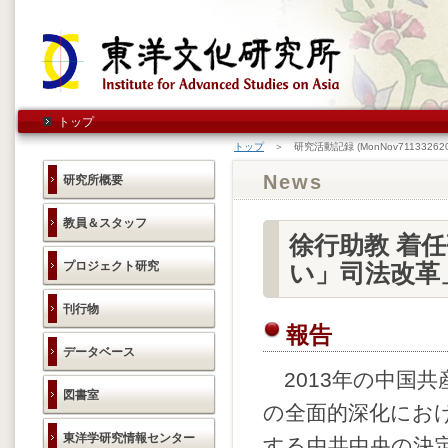
トップ
トップ
＞ 研究活動記録 (MonNov711332620
News
研究所概要
教員＆スタッフ
徐行助教 着
プロジェクト研究
い」司法改革
刊行物
報告
データベース
2013年の中国共
図書室
の全面的深化にお
東洋学研究情報センター
する中共中央の決