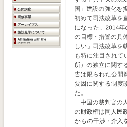
研究活動のご案内
国」建設の強化を
公開講座
初めて司法改革を
研修事業
アーカイブス
になった。2014
施設見学について
の目標・措置の具
Affiliation with the
Institute
しい」司法改革を
も特に注目されて
所）の独立に関す
告は限られた公開
要因に関する制度
た。
中国の裁判官の人
の財政権は同人民
からの干渉・介入