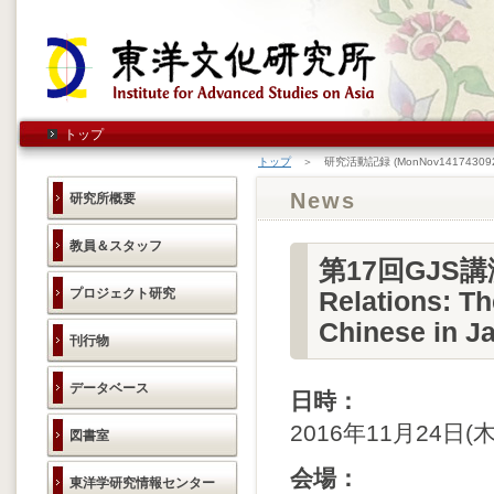
トップ
トップ
＞ 研究活動記録 (MonNov141743092
News
研究所概要
教員＆スタッフ
第17回GJS講演会
プロジェクト研究
Relations: T
Chinese i
刊行物
データベース
日時：
2016年11月24日(木)
図書室
会場：
東洋学研究情報センター