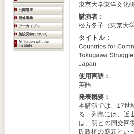
東京大学東洋文化研
研究活動のご案内
公開講座
講演者：
研修事業
松方冬子（東京大学
アーカイブス
施設見学について
タイトル：
Affiliation with the
Countries for Comm
Institute
Tokugawa Struggle 
Japan
使用言語：
英語
発表概要：
本講演では、17
る。列島には、近
は、明との国交回
氏政権の盛衰とい