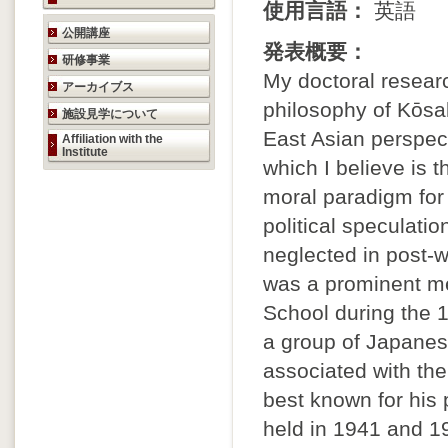
使用言語：
英語
研究活動のご案内
公開講座
発表概要：
研修事業
My doctoral resear
アーカイブス
philosophy of Kōsa
施設見学について
East Asian perspec
Affiliation with the
Institute
which I believe is 
moral paradigm for
political speculatio
neglected in post-
was a prominent m
School during the 
a group of Japanes
associated with the
best known for his 
held in 1941 and 1