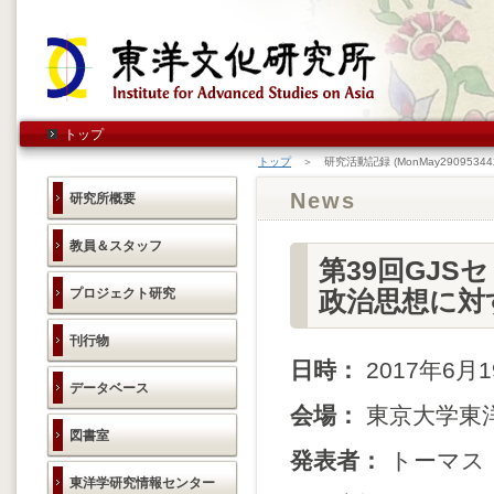
トップ
トップ
＞ 研究活動記録 (MonMay290953442
News
研究所概要
教員＆スタッフ
第39回GJ
プロジェクト研究
政治思想に対
刊行物
日時：
2017年6月1
データベース
会場：
東京大学東
図書室
発表者：
トーマス
東洋学研究情報センター