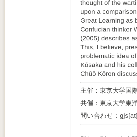
thought of the wart
upon a comparison o
Great Learning as b
Confucian thinker
(2005) describes as
This, I believe, pre
problematic idea of
Kōsaka and his col
Chūō Kōron discus
主催：東京大学国際
共催：東京大学東洋
問い合わせ：gjs[at]ioc