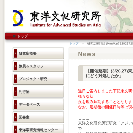
トップ
トップ
＞ 研究活動記録 (MonMar712021720
News
研究所概要
教員＆スタッフ
【開催延期】(3/26,
にどう対処したか」
プロジェクト研究
過日ご案内しました下記東文研
刊行物
様々な状
況を鑑み延期することとなりま
データベース
なお、延期後の開催日時等は現
＿＿＿＿＿＿＿＿＿＿＿＿＿＿
図書室
＿＿＿
東洋文化研究所班研究「アジア
で
東洋学研究情報センター