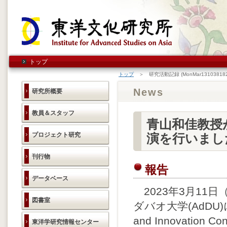
トップ
トップ
＞ 研究活動記録 (MonMar131038182
News
研究所概要
教員＆スタッフ
青山和佳教授がAt
プロジェクト研究
演を行いまし
刊行物
報告
データベース
2023年3月11
図書室
ダバオ大学(AdDU)にお
and Innovation Co
東洋学研究情報センター