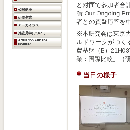
と対面で参加者合計
研究活動のご案内
公開講座
演“Our Ongoing P
研修事業
者との質疑応答を
アーカイブス
※本研究会は東京大
施設見学について
Affiliation with the
ルドワークがつく
Institute
費基盤（B）21H
業：国際比較」（
当日の様子