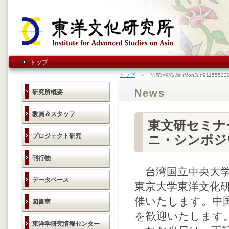
トップ
トップ
＞ 研究活動記録 (MonJun911555220
News
研究所概要
教員＆スタッフ
東文研セミナ
プロジェクト研究
ニ・シンポジ
刊行物
台湾国立中央大学
データベース
東京大学東洋文化
催いたします。中
図書室
を歓迎いたします
東洋学研究情報センター