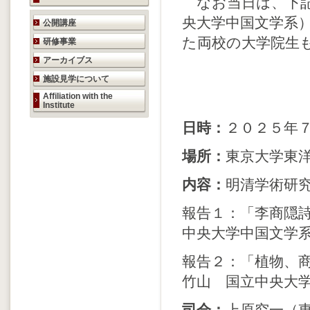
なお当日は、下記
研究活動のご案内
央大学中国文学系
公開講座
た両校の大学院生
研修事業
アーカイブス
施設見学について
Affiliation with the
Institute
日時：
２０２５年
場所：
東京大学東
内容：
明清学術研
報告１：「李商隠
中央大学中国文学
報告２：「植物、
竹山 国立中央大