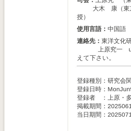
司会：
上原究一（
大木 康（東京大
授）
使用言語：
中国語
連絡先：
東洋文化
上原究一 uehara9
えて下さい。
登録種別：研究会
登録日時：MonJun91
登録者 ：上原・
掲載期間：20250610 
当日期間：20250711 