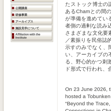
たストック博士の
研究活動のご案内
公開講座
あるChamとの
研修事業
が準備を進めてい
アーカイブス
者側の過剰な読み
施設見学について
さまざまな文化要
Affiliation with the
Institute
／素振りを民俗誌
示すのみでなく、
い、アーカイブの
る、野心的かつ刺
ド形式で行われ、
On 23 June 2026, t
hosted a Tobunken 
“Beyond the Trace
Connections in Cham