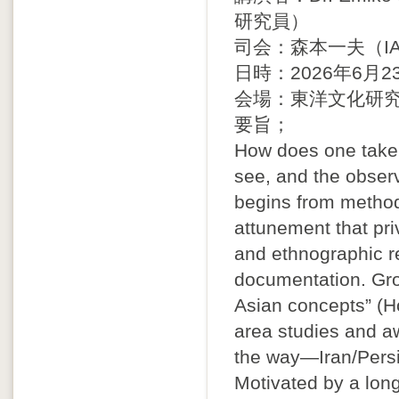
研究員）
司会：森本一夫（IASA /
日時：2026年6月23
会場：東洋文化研
要旨；
How does one take 
see, and the obser
begins from method
attunement that pri
and ethnographic 
documentation. Gro
Asian concepts” (Ho
area studies and a
the way—Iran/Persi
Motivated by a lon