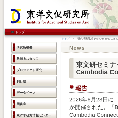
トップ
トップ
＞ 研究活動記録 (MonJun291102332
News
研究所概要
教員＆スタッフ
東文研セミナー「 L
プロジェクト研究
Cambodia 
刊行物
報告
データベース
2026年6月23日に
図書室
が開催された。「Beyond 
Cambodia Connect
東洋学研究情報センター