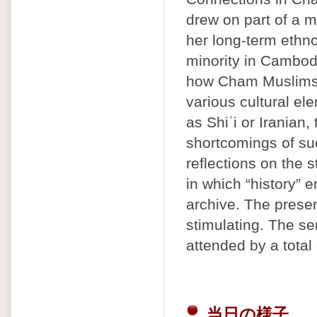
drew on part of a 
her long-term ethn
minority in Cambod
how Cham Muslims 
various cultural el
as Shiʿi or Iranian
shortcomings of suc
reflections on the 
in which “history” 
archive. The presen
stimulating. The s
attended by a total
当日の様子