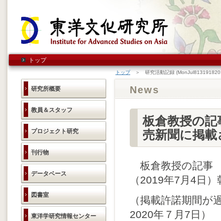
トップ
トップ
＞ 研究活動記録 (MonJul8131918201
News
研究所概要
教員＆スタッフ
板倉教授の記
プロジェクト研究
売新聞に掲載
刊行物
板倉教授の記事 
データベース
（2019年7月4日
図書室
（掲載許諾期間が
2020年７月7日）
東洋学研究情報センター