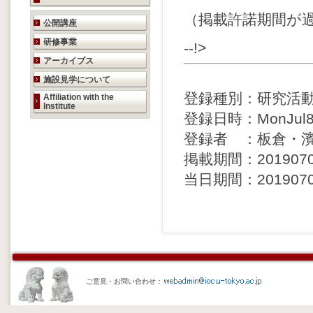
（掲載許諾期間が
研究活動のご案内
公開講座
研修事業
--!>
アーカイブス
施設見学について
登録種別：研究活
Affiliation with the
Institute
登録日時：MonJul81
登録者 ：板倉・
掲載期間：20190704 
当日期間：20190704 
ご意見・お問い合わせ：