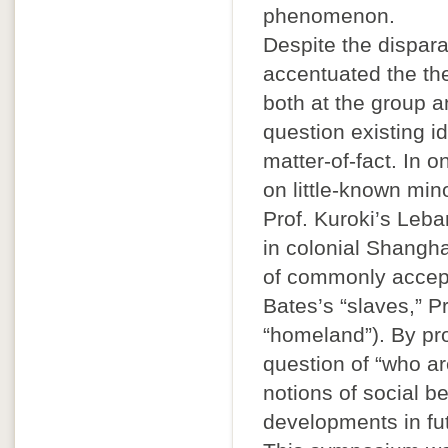
phenomenon.
Despite the dispara
accentuated the the
both at the group a
question existing i
matter-of-fact. In 
on little-known mino
Prof. Kuroki’s Leb
in colonial Shangha
of commonly accept
Bates’s “slaves,” Pr
“homeland”). By pr
question of “who ar
notions of social b
developments in fut