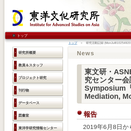
トップ
トップ
＞ 研究活動記録 (MonJul8102549201
News
研究所概要
教員＆スタッフ
東文研・AS
プロジェクト研究
究センター会議／It
Symposium『C
刊行物
Mediation
データベース
報告
図書室
2019年6月8日
東洋学研究情報センター