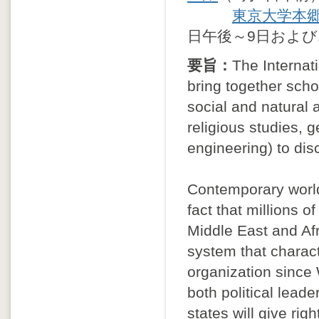
東京大学本郷
日午後～9日および
要旨：
The Internat
bring together schol
social and natural a
religious studies, 
engineering) to dis
Contemporary world 
fact that millions o
Middle East and Afri
system that charact
organization since 
both political lead
states will give rig