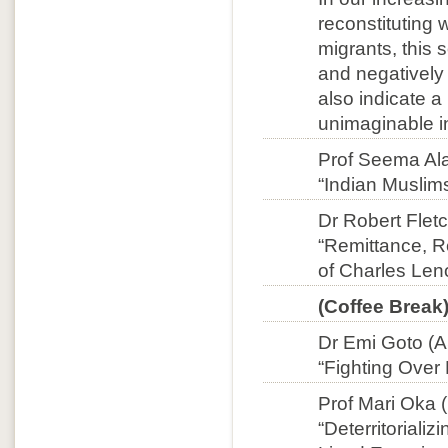
reconstituting w
migrants, this 
and negatively 
also indicate a
unimaginable in
Prof Seema Alav
“Indian Muslims
Dr Robert Fletc
“Remittance, R
of Charles Len
(Coffee Break
Dr Emi Goto (A
“Fighting Over 
Prof Mari Oka (
“Deterritorial