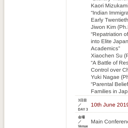
Kaori Mizukami 
“Indian Immigra
Early Twentiet
Jiwon Kim (Ph.
“Repatriation o
into Elite Jap
Academics”
Xiaochen Su (P
“A Battle of Re
Control over C
Yuki Nagae (Ph
“Parental Beli
Families in Ja
3日目
10th June 201
／
DAY 3
会場
Main Conferenc
／
Venue