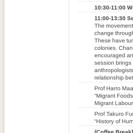
10:30-11:00 W
11:00-13:30 S
The movement o
change through
These have turn
colonies. Chan
encouraged and
session brings 
anthropologists
relationship b
Prof Harro Maa
“Migrant Foods
Migrant Labou
Prof Takuro Fu
“History of Hum
(Coffee Break