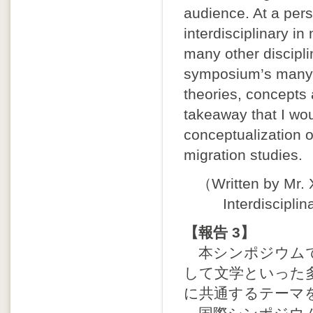
audience. At a per
interdisciplinary in
many other discipl
symposium’s many pr
theories, concepts a
takeaway that I wo
conceptualization of
migration studies.
（Written by Mr. 
Interdiscipli
【報告 3】
本シンポジウムで
して文学といった
に共通するテーマ