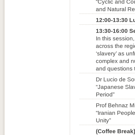
“Cyclic and C
and Natural Re
12:00-13:30 L
13:30-16:00 S
In this session
across the reg
‘slavery’ as un
complex and nu
and questions 
Dr Lucio de So
“Japanese Slav
Period”
Prof Behnaz Mir
“Iranian Peopl
Unity”
(Coffee Break