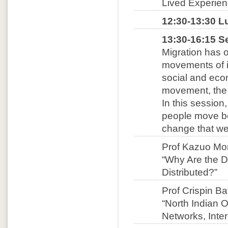
Lived Experien
12:30-13:30 L
13:30-16:15 S
Migration has 
movements of i
social and econ
movement, the 
In this session
people move be
change that wer
Prof Kazuo Mo
“Why Are the 
Distributed?”
Prof Crispin Ba
“North Indian 
Networks, Inte