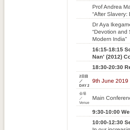
Prof Andrea Maj
“After Slavery
Dr Aya Ikegame
“Devotion and
Modern India”
16:15-18:15 S
Nan' (2012) C
18:30-20:30 R
2日目
9th June 2019
／
DAY 2
会場
Main Conferenc
／
Venue
9:30-10:00 We
10:00-12:30 S
In our increasi