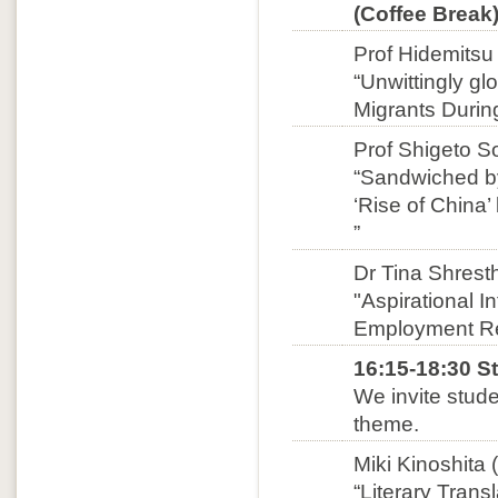
(Coffee Break
Prof Hidemitsu 
“Unwittingly gl
Migrants Durin
Prof Shigeto 
“Sandwiched by
‘Rise of China
”
Dr Tina Shrest
"Aspirational I
Employment Re
16:15-18:30 S
We invite stud
theme.
Miki Kinoshita 
“Literary Trans