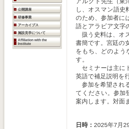
アルグト先生（東
研究活動のご案内
し、オスマン語史
公開講座
のため、参加者に
研修事業
語とアラビア文字
アーカイブス
施設見学について
扱う史料は、オス
Affiliation with the
書簡です。宮廷の
Institute
をもち、どのよう
す。
セミナーは主にト
英語で補足説明を
参加を希望される
てください。参加
案内します。対面
日時：
2025年7月29