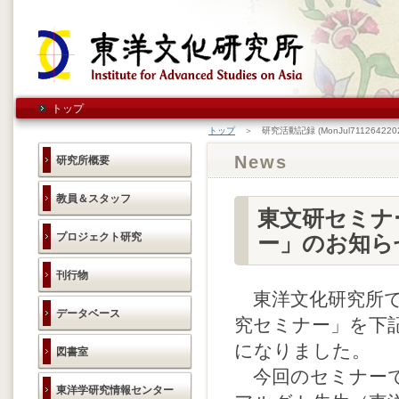
トップ
トップ
＞ 研究活動記録 (MonJul7112642202
News
研究所概要
教員＆スタッフ
東文研セミナ
プロジェクト研究
ー」のお知ら
刊行物
東洋文化研究所で
データベース
究セミナー」を下記
になりました。
図書室
今回のセミナーで
東洋学研究情報センター