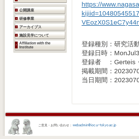
https://www.nagasak
研究活動のご案内
公開講座
kijiid=104805455
研修事業
VEozX0S1eC7y44
アーカイブス
施設見学について
登録種別：研究活
Affiliation with the
Institute
登録日時：MonJul31
登録者 ：Gertei
掲載期間：20230703 
当日期間：20230703 
ご意見・お問い合わせ：