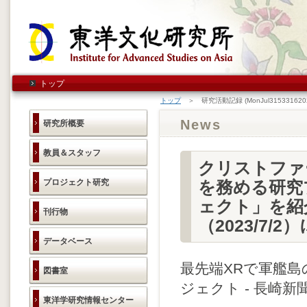
トップ
トップ
＞ 研究活動記録 (MonJul3153316202
News
研究所概要
教員＆スタッフ
クリストファ
プロジェクト研究
を務める研究
ェクト」を紹
刊行物
（2023/7
データベース
最先端XRで軍艦島
図書室
ジェクト - 長崎新聞 2
東洋学研究情報センター