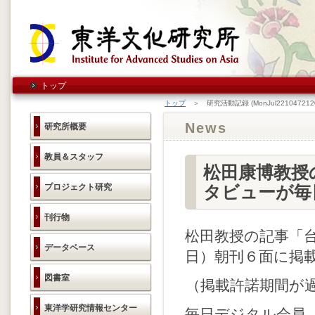
トップ
トップ
＞ 研究活動記録 (MonJul2210472120
News
研究所概要
教員＆スタッフ
松田康博教授
プロジェクト研究
タビューが毎
刊行物
松田教授の記事「台
データベース
日）朝刊６面に掲
図書室
（掲載許諾期間が
東洋学研究情報センター
毎日デジタル会員