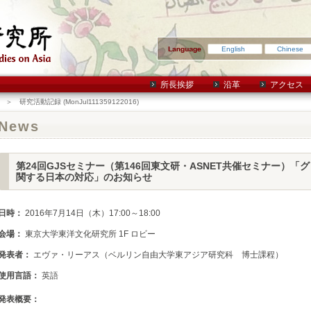
English
Chinese
所長挨拶
沿革
アクセス
＞ 研究活動記録 (MonJul111359122016)
News
第24回GJSセミナー（第146回東文研・ASNET共催セミナー）
関する日本の対応」のお知らせ
日時：
2016年7月14日（木）17:00～18:00
会場：
東京大学東洋文化研究所 1F ロビー
発表者：
エヴァ・リーアス（ベルリン自由大学東アジア研究科 博士課程）
使用言語：
英語
発表概要：