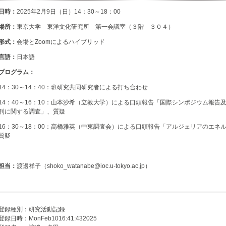
日時：
2025年2月9日（日）14：30～18：00
場所：
東京大学 東洋文化研究所 第一会議室（３階 ３０４）
形式：
会場とZoomによるハイブリッド
言語：
日本語
プログラム：
14：30～14：40：班研究共同研究者による打ち合わせ
14：40～16：10：山本沙希（立教大学）による口頭報告「国際シンポジウム報
刊に関する調査」、質疑
16：30～18：00：高橋雅英（中東調査会）による口頭報告「アルジェリアのエ
質疑
担当：
渡邊祥子（shoko_watanabe@ioc.u-tokyo.ac.jp）
登録種別：研究活動記録
登録日時：MonFeb1016:41:432025