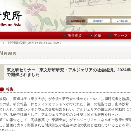
English
Chinese
所長挨拶
沿革
アクセス
＞ 研究活動記録 (MonFeb101641432025)
News
東文研セミナー「東文研班研究：アルジェリアの社会経済」2024
で開催されました
報告
最初に、渡邊祥子（東京大学）が今後の研究会の進め方について共同研究者と協議
その後、研究報告二件とディスカッションが行われた。第一の報告では、山本沙希（立
で行われた国際シンポジウムの参加報告を行い、アルジェリアの最近の研究動向に
んでいる研究課題として、アルジェリア最初の女性誌に関する報告を行った。
第二の報告として、高橋雅英（中東調査会）がアルジェリアのエネルギー政策の変
し、油価に大きく影響される財政状況が社会や政治の状況と連動していることを示
7名だった。