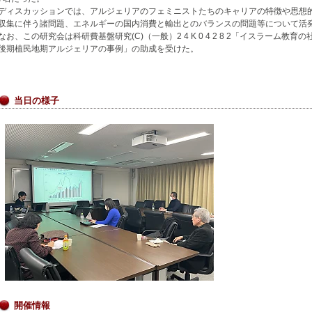
ディスカッションでは、アルジェリアのフェミニストたちのキャリアの特徴や思想
収集に伴う諸問題、エネルギーの国内消費と輸出とのバランスの問題等について活
なお、この研究会は科研費基盤研究(C)（一般）2 4 K 0 4 2 8 2「イスラーム
後期植民地期アルジェリアの事例」の助成を受けた。
当日の様子
開催情報