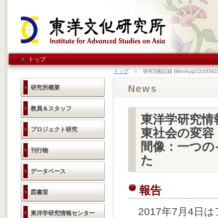
トップ
トップ
＞ 研究活動記録 (MonAug211203422
News
研究所概要
教員＆スタッフ
東洋学研究情
プロジェクト研究
東社会の変容
間像：一つの
刊行物
た
データベース
報告
図書室
2017年7月4日
東洋学研究情報センター