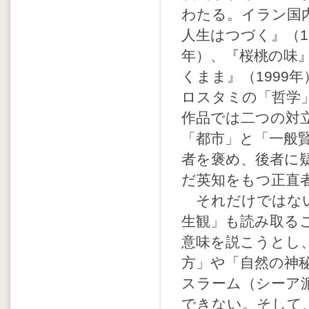
わたる。イラン国
人生はつづく』（1
年）、『桜桃の味』
くまま』（1999
ロスタミの「哲学
作品では二つの対
「都市」と「一般
者を褒め、後者に
だ英知をもつ正直
それだけではない
生観」も読み取る
意味を説こうとし
方」や「自然の神
スラーム（シーア
できない。そして