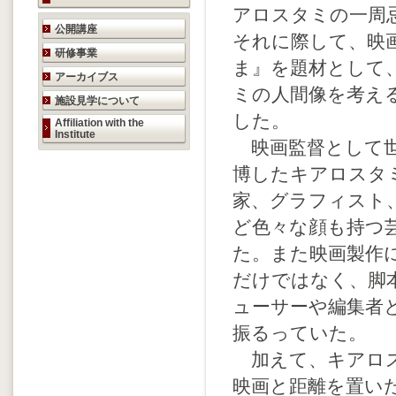
アロスタミの一周
研究活動のご案内
公開講座
それに際して、映
研修事業
ま』を題材として
アーカイブス
ミの人間像を考え
施設見学について
した。
Affiliation with the
Institute
映画監督として世
博したキアロスタ
家、グラフィスト
ど色々な顔も持つ
た。また映画製作
だけではなく、脚
ューサーや編集者
振るっていた。
加えて、キアロ
映画と距離を置い