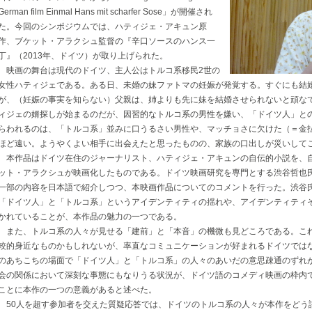
German film Einmal Hans mit scharfer Sose」が開催され
た。今回のシンポジウムでは、ハティジェ・アキュン原
作、ブケット・アラクシュ監督の『辛口ソースのハンス一
丁』（2013年、ドイツ）が取り上げられた。
映画の舞台は現代のドイツ、主人公はトルコ系移民2世の
女性ハティジェである。ある日、未婚の妹ファトマの妊娠が発覚する。すぐにも結
が、（妊娠の事実を知らない）父親は、姉よりも先に妹を結婚させられないと頑な
ィジェの婿探しが始まるのだが、因習的なトルコ系の男性を嫌い、「ドイツ人」と
らわれるのは、「トルコ系」並みに口うるさい男性や、マッチョさに欠けた（＝金
ほど遠い。ようやくよい相手に出会えたと思ったものの、家族の口出しが災いして
本作品はドイツ在住のジャーナリスト、ハティジェ・アキュンの自伝的小説を、
ット・アラクシュが映画化したものである。ドイツ映画研究を専門とする渋谷哲也
一部の内容を日本語で紹介しつつ、本映画作品についてのコメントを行った。渋谷
「ドイツ人」と「トルコ系」というアイデンティティの揺れや、アイデンティティ
かれていることが、本作品の魅力の一つである。
また、トルコ系の人々が見せる「建前」と「本音」の機微も見どころである。こ
較的身近なものかもしれないが、率直なコミュニケーションが好まれるドイツでは
のあちこちの場面で「ドイツ人」と「トルコ系」の人々のあいだの意思疎通のずれ
会の関係において深刻な事態にもなりうる状況が、ドイツ語のコメディ映画の枠内
ことに本作の一つの意義があると述べた。
50人を超す参加者を交えた質疑応答では、ドイツのトルコ系の人々が本作をどう