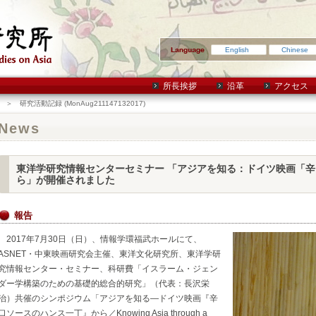
English
Chinese
所長挨拶
沿革
アクセス
＞ 研究活動記録 (MonAug211147132017)
News
東洋学研究情報センターセミナー 「アジアを知る：ドイツ映画「
ら」が開催されました
報告
2017年7月30日（日）、情報学環福武ホールにて、
ASNET・中東映画研究会主催、東洋文化研究所、東洋学研
究情報センター・セミナー、科研費「イスラーム・ジェン
ダー学構築のための基礎的総合的研究」（代表：長沢栄
治）共催のシンポジウム「アジアを知る—ドイツ映画『辛
口ソースのハンス一丁』から／Knowing Asia through a