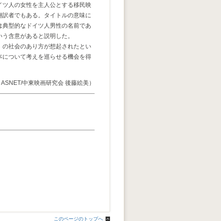
イツ人の女性を主人公とする移民映
翻訳者でもある。タイトルの意味に
は典型的なドイツ人男性の名前であ
いう含意があると説明した。
」の社会のあり方が想起されたとい
本について考えを巡らせる機会を得
ASNET/中東映画研究会 後藤絵美）
このページのトップへ