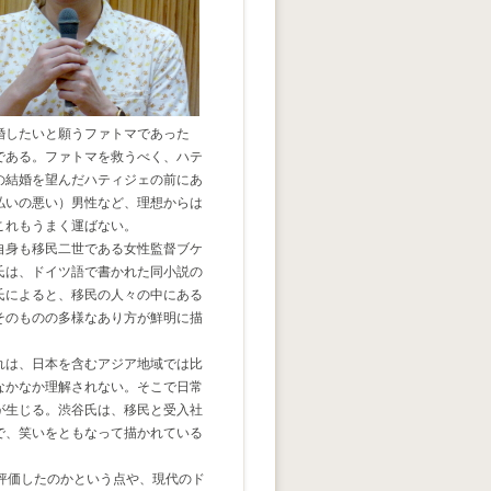
婚したいと願うファトマであった
である。ファトマを救うべく、ハテ
の結婚を望んだハティジェの前にあ
払いの悪い）男性など、理想からは
これもうまく運ばない。
自身も移民二世である女性監督ブケ
氏は、ドイツ語で書かれた同小説の
氏によると、移民の人々の中にある
そのものの多様なあり方が鮮明に描
れは、日本を含むアジア地域では比
なかなか理解されない。そこで日常
が生じる。渋谷氏は、移民と受入社
で、笑いをともなって描かれている
評価したのかという点や、現代のド