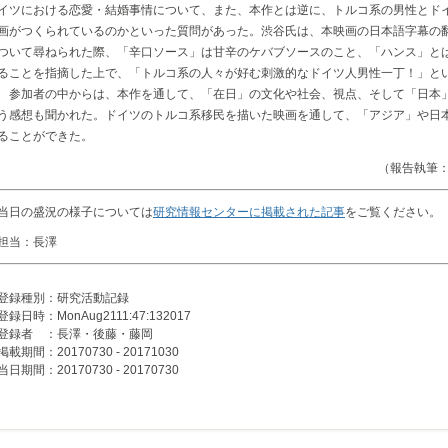
イツにおける恋愛・結婚事情について、また、本作とは逆に、トルコ系の男性とド
画がつくられているのかといった質問があった。渋谷氏は、本映画の日本語字幕の
ついて尋ねられた際、「辛口ソース」は甘辛のケバブソースのこと、「ハンス」と
ることを指摘した上で、「トルコ系の人々が好む刺激的なドイツ人男性一丁！」と
参加者の中からは、本作を通して、「在日」の文化や社会、視点、そして「日本
う感想も聞かれた。ドイツのトルコ系移民を描いた映画を通して、「アジア」や日
ることができた。
（報告執筆：
当日の盛況の様子については
研究情報センターに掲載された記事
をご覧ください。
担当：長澤
登録種別：研究活動記録
登録日時：MonAug2111:47:132017
登録者 ：長澤・後藤・藤岡
掲載期間：20170730 - 20171030
当日期間：20170730 - 20170730