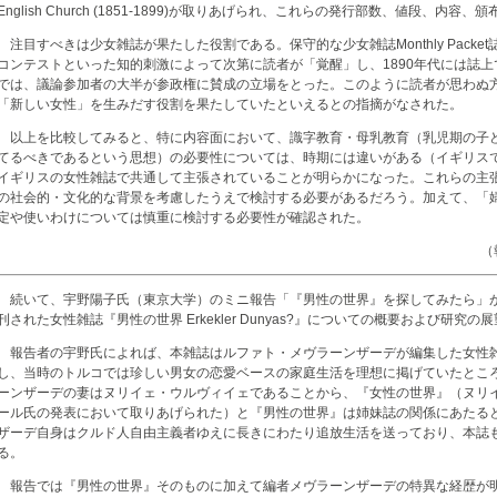
English Church (1851-1899)が取りあげられ、これらの発行部数、値段、内
注目すべきは少女雑誌が果たした役割である。保守的な少女雑誌Monthly Pack
コンテストといった知的刺激によって次第に読者が「覚醒」し、1890年代には誌
では、議論参加者の大半が参政権に賛成の立場をとった。このように読者が思わぬ
「新しい女性」を生みだす役割を果たしていたといえるとの指摘がなされた。
以上を比較してみると、特に内容面において、識字教育・母乳教育（乳児期の子
てるべきであるという思想）の必要性については、時期には違いがある（イギリスで
イギリスの女性雑誌で共通して主張されていることが明らかになった。これらの主
の社会的・文化的な背景を考慮したうえで検討する必要があるだろう。加えて、「
定や使いわけについては慎重に検討する必要性が確認された。
（
続いて、宇野陽子氏（東京大学）のミニ報告「『男性の世界』を探してみたら」が行
刊された女性雑誌『男性の世界 Erkekler Dunyas?』についての概要および研究
報告者の宇野氏によれば、本雑誌はルファト・メヴラーンザーデが編集した女性
し、当時のトルコでは珍しい男女の恋愛ベースの家庭生活を理想に掲げていたとこ
ーンザーデの妻はヌリイェ・ウルヴィイェであることから、『女性の世界』（ヌリ
ール氏の発表において取りあげられた）と『男性の世界』は姉妹誌の関係にあたる
ザーデ自身はクルド人自由主義者ゆえに長きにわたり追放生活を送っており、本誌
る。
報告では『男性の世界』そのものに加えて編者メヴラーンザーデの特異な経歴が