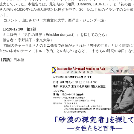
拡大していった。本報告では、最初期の『知識（Danesh, 1910-11）』と『花の蕾（Sho
その内容を1920年代の婦人雑誌と比較する中で、20世紀はじめのイランでの女性
いく。
コメント：山口みどり（大東文化大学、西洋史・ジェンダー論）
16:20-17:00 第3部
ミニ報告「『男性の世界（Erkekler dunyasi）』を探してみたら」
報告者： 宇野陽子（東京大学）
前回のチャーラルさんのミニ発表で画像が示された『男性の世界』という雑誌に
自分の本来のテーマ（トルコ政治）との結びつきなど、これからの研究の糸口にな
【言語】
日本語