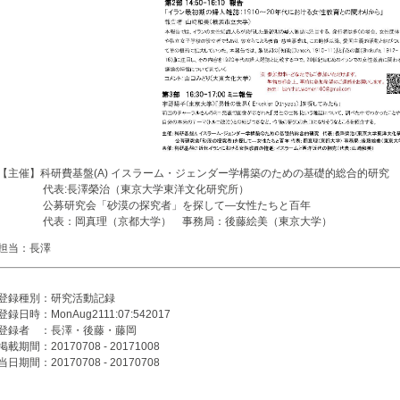
【主催】科研費基盤(A) イスラーム・ジェンダー学構築のための基礎的総合的研究
代表:長澤榮治（東京大学東洋文化研究所）
公募研究会「砂漠の探究者」を探して―女性たちと百年
代表：岡真理（京都大学） 事務局：後藤絵美（東京大学）
担当：長澤
登録種別：研究活動記録
登録日時：MonAug2111:07:542017
登録者 ：長澤・後藤・藤岡
掲載期間：20170708 - 20171008
当日期間：20170708 - 20170708