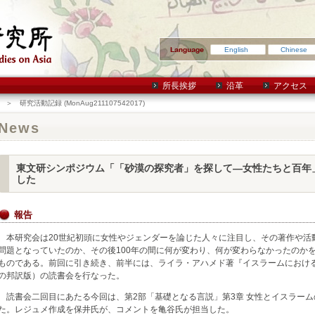
English
Chinese
所長挨拶
沿革
アクセス
＞ 研究活動記録 (MonAug211107542017)
News
東文研シンポジウム「「砂漠の探究者」を探して―女性たちと百年
した
報告
本研究会は20世紀初頭に女性やジェンダーを論じた人々に注目し、その著作や活
問題となっていたのか、その後100年の間に何が変わり、何が変わらなかったのか
ものである。前回に引き続き、前半には、ライラ・アハメド著『イスラームにおける
の邦訳版）の読書会を行なった。
読書会二回目にあたる今回は、第2部「基礎となる言説」第3章 女性とイスラーム
た。レジュメ作成を保井氏が、コメントを亀谷氏が担当した。