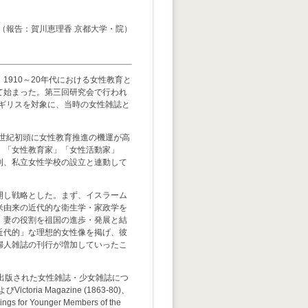
（報告：賀川恵理香 京都大学・院）
910～20年代における女性教育と
て始まった。第三回研究会で行われ
イギリスを対象に、当時の女性雑誌と
世紀初頭に女性教育推進の機運が高
」「女性教育家」「女性活動家」
刊、私立女性学校の設立と連動して
開し戦略とした。まず、イスラーム
米由来の近代的な衛生学・家政学を
・妻の役割を祖国の進歩・発展と結
近代的」な理想的女性像を掲げ、彼
婦人雑誌の刊行が増加していったこ
出版された女性雑誌・少女雑誌につ
toria Magazine (1863-80)、
gs for Younger Members of the