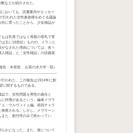
容、頒布数などが紹介された。
et誌においても、読書案内やエッセイ
上で行われた女性参政権をめぐる議論
方向に育ったことから、少女雑誌が
どもは乳母ではなく母親の母乳で育
は主に18世紀）ものの、イランと
張がなされた理由については、各々
婦人雑誌」と「女性雑誌」の語義規
報告：木原悠 お茶の水大学・院）
われた。この報告は1914年に創
の展望に関するものである。
雑誌で、女性問題を男性の責任と
ろに特徴があるという。編者メヴラ
イェ・ウルヴィイェ編。前回チャラ
と推察される。しかし、メヴラーン
もまた、創刊号のみで終わってい
明らかになった。また、彼について