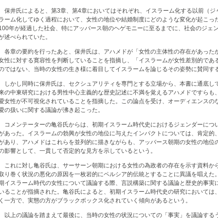
保井氏によると、第3章、第4章においてはそれぞれ、イスラーム化する以前（ジ
ラーム化してゆく過程において、女性の地位や結婚制度にどのような変化が起こっ
100年が経過した社会、特にアッバース朝のヘゲモニーに至るまでに、社会のジェ
が述べられていた。
各章の要約を行ったあと、保井氏は、アハメドが「女性の主体性の存在があった
女性に対する寛容性を判断していることを指摘し、「イスラームが女性差別的であ
のではない、当時の女性の生き様に着目してイスラームを論じるその姿勢に賛同す
しかし同時に保井氏は、セクシュアリティを専門とする立場から、本書に通底し
来の中東研究における男性中心主義的な歴史記述に不満を覚えるアハメドですらも
愛女性が不可視化されていることを指摘した。この論点を受け、オーディエンスの
愛の扱いに関する議論が沸き起こった。
コメンテーターの亀谷氏からは、初期イスラーム時代史におけるジェンダーにつ
があった。イスラームの勃興が女性の地位に与えたインパクトについては、肯定的
があり、アハメドはこれらを並列的に描きながらも、アッバース朝期の女性の地位
の影響として、一貫して否定的な見方を示しているという。
これに対し亀谷氏は、サーサーン朝期における女性の為政者の存在を示す資料か
取り巻く状況の悪化の原因を一枚岩的にペルシア的伝統とすることに異議を唱えた
期イスラーム時代の女性について議論する際、言説構築に関する議論と歴史的事実
いることが指摘された。亀谷氏によると、初期イスラーム時代史の研究においては
く一方で、実態の方がブラックボックス化されていく傾向があるという。
以上の議論を踏まえて最後に、当時の女性の状況についての「事実」を議論する