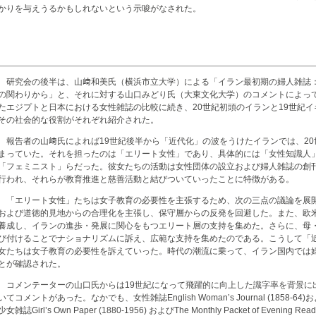
かりを与えうるかもしれないという示唆がなされた。
研究会の後半は、山﨑和美氏（横浜市立大学）による「イラン最初期の婦人雑誌：1
の関わりから」と、それに対する山口みどり氏（大東文化大学）のコメントによっ
たエジプトと日本における女性雑誌の比較に続き、20世紀初頭のイランと19世紀
その社会的な役割がそれぞれ紹介された。
報告者の山﨑氏によれば19世紀後半から「近代化」の波をうけたイランでは、20
まっていた。それを担ったのは「エリート女性」であり、具体的には「女性知識人
「フェミニスト」らだった。彼女たちの活動は女性団体の設立および婦人雑誌の創
行われ、それらが教育推進と慈善活動と結びついていったことに特徴がある。
「エリート女性」たちは女子教育の必要性を主張するため、次の三点の議論を展
および道徳的見地からの合理化を主張し、保守層からの反発を回避した。また、欧
養成し、イランの進歩・発展に関心をもつエリート層の支持を集めた。さらに、母
び付けることでナショナリズムに訴え、広範な支持を集めたのである。こうして「
女たちは女子教育の必要性を訴えていった。時代の潮流に乗って、イラン国内では
とが確認された。
コメンテーターの山口氏からは19世紀になって飛躍的に向上した識字率を背景に
いてコメントがあった。なかでも、女性雑誌English Woman’s Journal (1858-64)およびVic
少女雑誌Girl’s Own Paper (1880-1956) およびThe Monthly Packet of Evening Readin