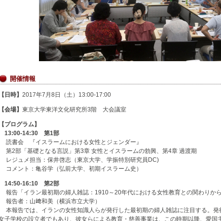
開催情報
【日時】
2017年7月8日（土）13:00-17:00
【会場】
東京大学東洋文化研究所3階 大会議室
【プログラム】
13:00-14:30 第1部
読書会 『イスラームにおける女性とジェンダー』
第2部「基礎となる言説」第3章 女性とイスラームの勃興、第4章 過渡期
レジュメ担当：保井啓志（東京大学、学振特別研究員DC)
コメント：亀谷学（弘前大学、初期イスラーム史）
14:50-16:10 第2部
報告「イラン最初期の婦人雑誌：1910～20年代における女性教育との関わりか
報告者：山﨑和美（横浜市立大学）
本報告では、イランの女性知識人らが発行した最初期の婦人雑誌に注目する。発
女子学校の設立者でもあり、彼女らによる教育・慈善事業は、この時期以降、愛国