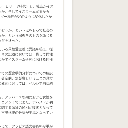
ャーヒリーヤ時代）と、社会がイス
たか、そしてイスラーム定着から
ンダー秩序がどのように変化したか
かどうか」という点をもって社会の
るか」という宗教そのものを論じる
る旨を述べた。
ている異性愛主義に異議を唱え、従
、その記述においては一貫して同性
なかでイスラーム研究における同性
いての歴史学的分析についての解説
、否定的、無影響という三つの見方
の変化に関しては、ペルシア的伝統
ら、アッバース朝期における女性を
。コメントではまた、アハメドが初
に関する議論の区別が曖昧となって
、言説構築の分析が主流となってい
うえで、アラビア語文書資料が手が