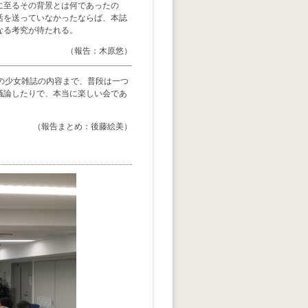
に至るその背景とは何であったの
活を送っていなかったならば、本誌
なる考究が待たれる。
（報告：木原悠）
の少女雑誌の内容まで、普段は一つ
議論したりで、本当に楽しい会であ
（報告まとめ：後藤絵美）