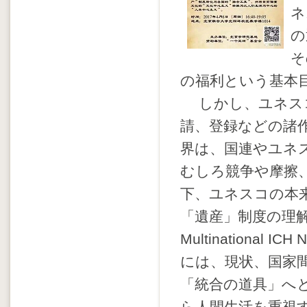
ネ
の
そ
の福利という基本
しかし、ユネスコ
請、登録などの諸
界は、国連やユネ
むしろ競争や摩擦
下、ユネスコの本
「遺産」制度の理
Multinational
には、現状、国家
「統合の道具」へ