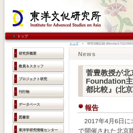
トップ
トップ
＞ 研究活動記録 (MonApr1711133620
News
研究所概要
教員＆スタッフ
菅豊教授が北京
プロジェクト研究
Foundat
都比較』(北
刊行物
データベース
報告
図書室
2017年4月6日
で開催された北京聯
東洋学研究情報センター