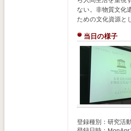
ら人間生活を重視
ない。非物質文化
ための文化資源と
当日の様子
登録種別：研究活
登録日時：MonApr17