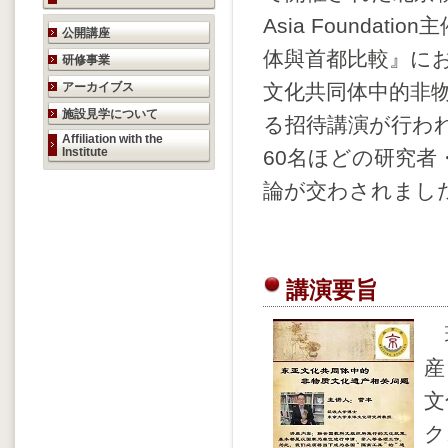
Asia Founda
研究活動のご案内
公開講座
体與首都比較』に
研修事業
アーカイブス
文化共同体中的非
施設見学について
る招待講演が行わ
Affiliation with the
Institute
60名ほどの研究者
論が交わされまし
講演要旨
現
産
文
ク