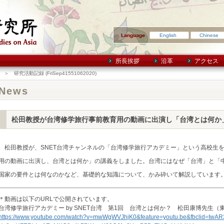
English
Chinese
所長挨拶
沿革
アクセス
＞ 研究活動記録 (FriSep41551062020)
News
松田教授が台湾修学旅行事前教育用の動画に出演し「台湾とは何か
松田教授が、SNET台湾チャンネルの「台湾修学旅行アカデミー」という高校生
用の動画に出演し、台湾とは何か」の講義をしました。台湾にはなぜ「台湾」と「
国家の要件とは何なのかなど、基礎的な知識について、かみ砕いて解説しています
＊動画は以下のURLで公開されています。
台湾修学旅行アカデミー by SNET台湾 第1回 台湾とは何か？ 松田康博先生（
https://www.youtube.com/watch?v=mwWgWVJhjK0&feature=youtu.be&fbclid=IwAR