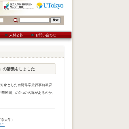
人材公募
お問い合わせ
」の講義をしました
を対象とした台湾修学旅行事前教育
中華民国」の2つの名称があるのか、
。
東京大学）
3F-