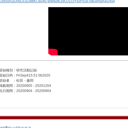
Uz8ssHZERbLp1EqMKC8o4k7BWwqK39OJ1c3YxvP55pTMGgHdA4U4sg
登録種別：研究活動記録
登録日時：FriSep415:51:062020
登録者 ：松田・藤岡
掲載期間：20200905 - 20201204
当日期間：20200904 - 20200904