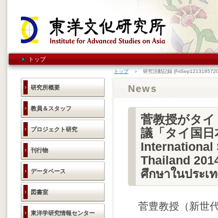
トップ
トップ
＞ 研究活動記録 (FriSep1213185720
News
研究所概要
教員＆スタッフ
菅教授がタイ
プロジェクト研究
議「タイ国日本
Internationa
刊行物
Thailand 201
ศึกษาในปร
データベース
図書室
菅豊教授（新世代
東洋学研究情報センター