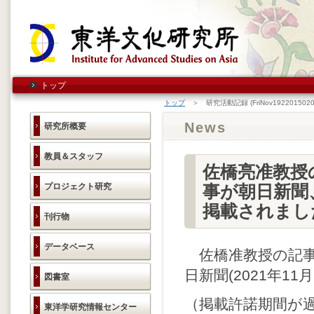
トップ
トップ
＞ 研究活動記録 (FriNov1922015020
News
研究所概要
教員＆スタッフ
佐橋亮准教授
プロジェクト研究
事が朝日新聞
掲載されまし
刊行物
データベース
佐橋准教授の記事
日新聞(2021年1
図書室
（掲載許諾期間が
東洋学研究情報センター