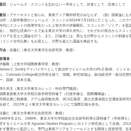
題目
：ジェームズ・スコットを忘れない―学生として、訳者として、読者として
趣旨：
アナーキストと知られ、東南アジア農村研究のみならず、（脱）国家論にも
治学・人類学教授のジェームズ・スコットが2024年7月19日に亡くなった。この
時代にスコットの指導学生だった上智大学の伊藤毅氏、スコットの『ゾミア』を監
会）、熱烈な読者の一人である東京大学の津久井氏に、それぞれの視点からスコッ
フロアを交えた議論を行う。また、討論者には、異なる分野からスコットの刺激を
（インド古代仏教）をお迎えし、分野を超えた議論を喚起する。
司会
：佐藤仁（東京大学東洋文化研究所・教授）
登壇者
：
伊藤毅（上智大学国際教養学部・教授）
James C. Scottをアドバイザーとして政治学でイエール大学のPh.D.取得。イ
ぶ。Colorado College政治学部を経て、現職。研究領域は、政治経済学・政治
ー、国家、資本主義。
津久井文（東京大学東京カレッジ・特任専門職員）
国際基督教大学大学院行政学研究科修了（行政学修士、国際機構論）。
民間企業に勤務後、グアム政府観光局、JICA広報室、国土交通省国土交通政策研
を経て、2022年より東京大学東京カレッジにて国際広報を担当。
佐藤仁（東京大学東洋文化研究所・教授）
1968年生まれ。1998年、東京大学大学院総合文化研究科博士課程修了（学術博士）
営するイエール大学 Agrarian Studies Program にポスドク研究員として在籍
すず書房から監訳した。専門は東南アジアをフィールドとする開発と資源管理。近著