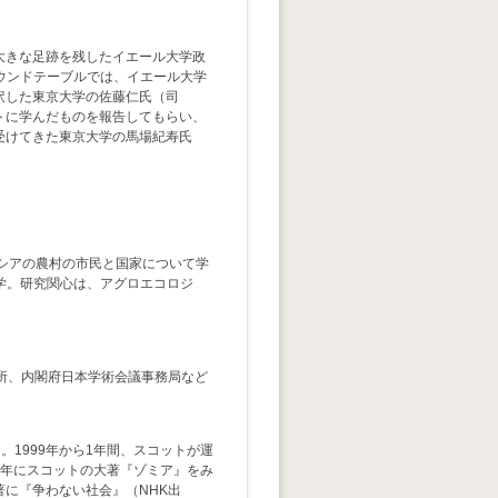
大きな足跡を残したイエール大学政
ラウンドテーブルでは、イエール大学
訳した東京大学の佐藤仁氏（司
トに学んだものを報告してもらい、
受けてきた東京大学の馬場紀寿氏
ンドネシアの農村の市民と国家について学
生態学。研究関心は、アグロエコロジ
究所、内閣府日本学術会議事務局など
。1999年から1年間、スコットが運
。2013年にスコットの大著『ゾミア』をみ
に『争わない社会』（NHK出