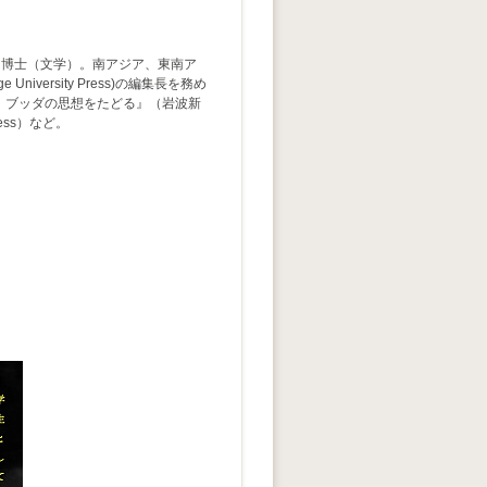
了。博士（文学）。南アジア、東南ア
ge University Press)の編集長を務め
 ブッダの思想をたどる』（岩波新
 Press）など。