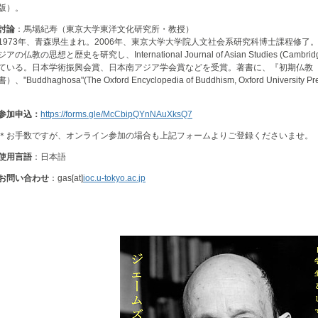
版）。
討論
：馬場紀寿（東京大学東洋文化研究所・教授）
1973年、青森県生まれ。2006年、東京大学大学院人文社会系研究科博士課程修
ジアの仏教の思想と歴史を研究し、International Journal of Asian Studies (Cambrid
ている。日本学術振興会賞、日本南アジア学会賞などを受賞。著書に、『初期仏教
書）、"Buddhaghosa"(The Oxford Encyclopedia of Buddhism, Oxford University
参加申込：
https://forms.gle/McCbipQYnNAuXksQ7
＊お手数ですが、オンライン参加の場合も上記フォームよりご登録くださいませ。
使用言語
：日本語
お問い合わせ
：gas[at]
ioc.u-tokyo.ac.jp