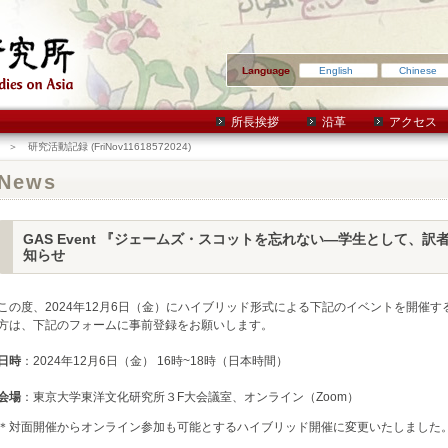
English
Chinese
所長挨拶
沿革
アクセス
＞ 研究活動記録 (FriNov11618572024)
News
GAS Event 『ジェームズ・スコットを忘れない―学生として、
知らせ
この度、2024年12月6日（金）にハイブリッド形式による下記のイベントを開催
方は、下記のフォームに事前登録をお願いします。
日時
：2024年12月6日（金） 16時~18時（日本時間）
会場
：東京大学東洋文化研究所３F大会議室、オンライン（Zoom）
＊対面開催からオンライン参加も可能とするハイブリッド開催に変更いたしました