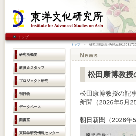
トップ
トップ
＞ 研究活動記録 (FriMay2916531720
News
研究所概要
教員＆スタッフ
松田康博教授
プロジェクト研究
松田康博教授の記
刊行物
新聞（2026年5
データベース
朝日新聞（2026年
図書室
東洋学研究情報センター