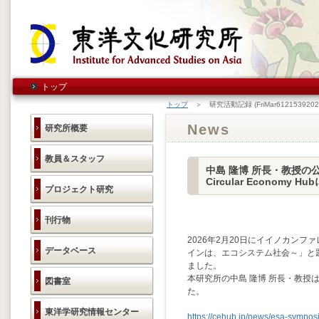
トップ
トップ
＞ 研究活動記録 (FriMar6121539202
News
研究所概要
教員＆スタッフ
中島 隆博 所長・教授の
Circular Economy
プロジェクト研究
刊行物
2026年2月20日にイイノカンフ
データベース
インは、エコシステム社会～」と
ました。
本研究所の中島 隆博 所長・教授は基
図書室
た。
東洋学研究情報センター
https://cehub.jp/news/esa-sympos