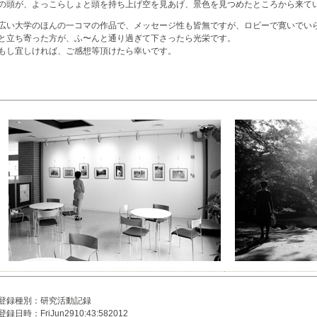
の頭が、よっこらしょと頭を持ち上げ空を見あげ、景色を見つめたところから来て
広い大学のほんの一コマの作品で、メッセージ性も皆無ですが、ロビーで寛いでい
と立ち寄った方が、ふ〜んと通り過ぎて下さったら光栄です。
もし宜しければ、ご感想等頂けたら幸いです。
登録種別：研究活動記録
登録日時：FriJun2910:43:582012