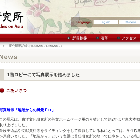
English
Chinese
所長挨拶
沿革
アクセス
＞ 研究活動記録 (FriJun291043582012)
News
1階ロビーにて写真展示を始めました
ごあいさつ
写真展示「地階からの風景 F++」
この展示は、東洋文化研究所の英文ホームページ用の素材として約2年ほど東大本
取り上げました。
普段美術品や文献資料等をライティングをして撮影している私にとっては、学生以
か戸惑いました。「地階から」という表題は普段研究所の地下で仕事をしている私