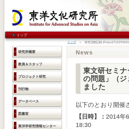
トップ
トップ
＞ 研究活動記録 (FriJun2715255620
News
研究所概要
教員＆スタッフ
東文研セミナ
プロジェクト研究
の問題」（ジ
ました
刊行物
データベース
以下のとおり開催
図書室
【日時】：
2014年
18:30
東洋学研究情報センター