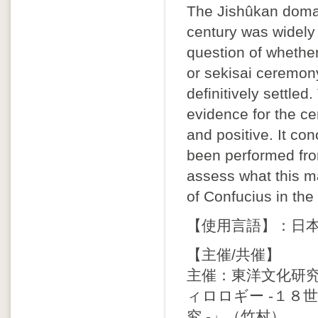
The Jishûkan domai
century was widely 
question of whether
or sekisai ceremon
definitively settle
evidence for the c
and positive. It co
been performed from
assess what this ma
of Confucius in the
【使用言語】：日
【主催/共催】
主催：東洋文化研
ィロロギー -１８
究 -」（竹村）