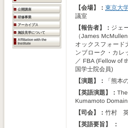
【会場】：
東京大
研究活動のご案内
公開講座
議室
研修事業
アーカイブス
【報告者】：
ジェ
施設見学について
（James McMulle
Affiliation with the
オックスフォード
Institute
ンブローク・カレ
／ FBA (Fellow of t
国学士院会員)
【演題】：
「熊本
【英語演題】：
The
Kumamoto Domain
【司会】：
竹村 英
【英語要旨】 ：