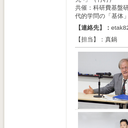
共催：科研費基盤研
代的学問の「基体
【連絡先】：
etak8
【担当】：真鍋