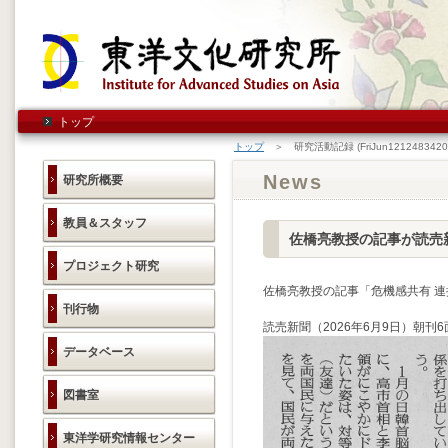
トップ
トップ
＞ 研究活動記録 (FriJun1212483420
News
研究所概要
教員＆スタッフ
佐橋亮教授の記事が読売
プロジェクト研究
佐橋亮教授の記事「危機感共有 連
刊行物
読売新聞（2026年6月9日）朝刊6
データベース
図書室
東洋学研究情報センター