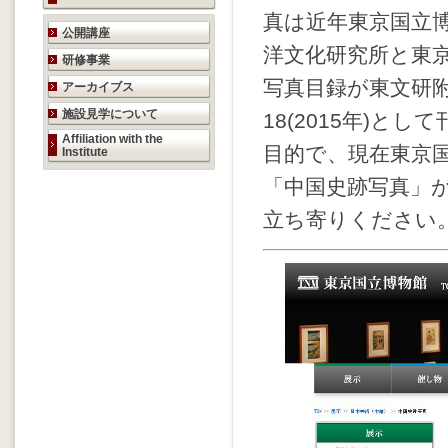
真は近年東京国立
研究活動のご案内
公開講座
洋文化研究所と東
研修事業
写真目録が東文研附
アーカイブス
施設見学について
18(2015年)
Affiliation with the
目的で、現在東京
Institute
「中国史跡写真」
立ち寄りください