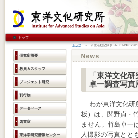
トップ
トップ
＞ 研究活動記録 (FriJan8143439201
News
研究所概要
教員＆スタッフ
「東洋文化研
プロジェクト研究
卓一調査写真
刊行物
わが東洋文化研所
データベース
板）は、関野貞・
図書室
ません。竹島卓一
人撮影の写真とと
東洋学研究情報センター