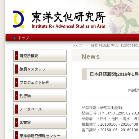
トップ
トップ
＞ 研究活動記録 (FriJan8120502201
News
研究所概要
教員＆スタッフ
日本経済新聞(2016年1
プロジェクト研究
（掲載
刊行物
登録種別：研究活動記録
データベース
登録日時：Fri Jan 8 12:05:02 201
登録者 ：田中・池田・清水・野
図書室
掲載期間：20160108 - 20160408
当日期間：20160106 - 20160106
東洋学研究情報センター