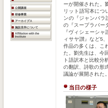
ーが開催された。
研究活動のご案内
公開講座
リット語写本につ
研修事業
ンの『ジャンバラ
アーカイブス
の『スープラバー
施設見学について
『ヴィシェーシャ
Affiliation with the
Institute
ィサヤ讃』など5
作品の多くは、こ
た。劉先生は、今
ト語訳本と比較分
の翻訳、詩歌の形
議論が展開された
当日の様子