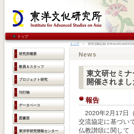
トップ
トップ
＞ 研究活動記録 (FriFeb2814063520
News
研究所概要
教員＆スタッフ
東文研セミナ
プロジェクト研究
開催されまし
刊行物
報告
データベース
2020年2月17
図書室
交流協定に基づい
仏教讃頌に関して
東洋学研究情報センター