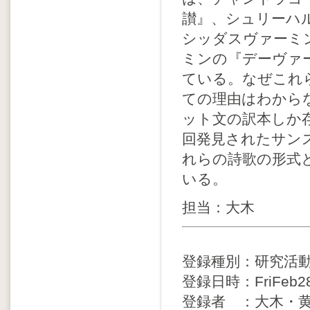
讃』、シュリーハ
シッダスヴァーミ
ミンの『デーヴァ
ている。なぜこれ
ての理由はわから
ット文の訳本しか
回発見されたサン
れらの詩歌の形式
いる。
担当：大木
登録種別：研究活
登録日時：FriFeb281
登録者 ：大木・