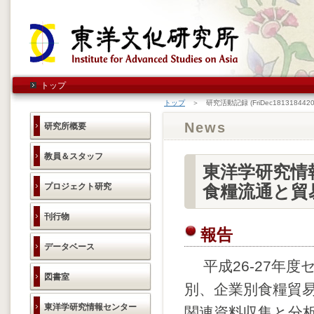
トップ
トップ
＞ 研究活動記録 (FriDec1813184420
News
研究所概要
教員＆スタッフ
東洋学研究情
プロジェクト研究
食糧流通と貿
刊行物
報告
データベース
平成26-27年
図書室
別、企業別食糧貿
東洋学研究情報センター
関連資料収集と分