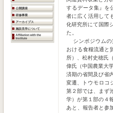
研究活動のご案内
するデータ集』を
公開講座
者に広く活用して
研修事業
アーカイブス
化研究所にて国際
施設見学について
た。
Affiliation with the
Institute
シンポジウムの第
おける食糧流通と
所）、松村史穂氏
偉氏（中国農業大
済期の省間及び省
変遷、トウモロコ
第２部では、まず
学）が第１部の４
あと、報告者と参