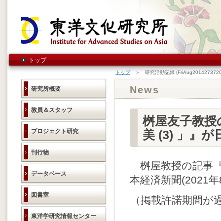
トップ
トップ
＞ 研究活動記録 (FriAug2014273720
News
研究所概要
教員＆スタッフ
桝屋友子教授
プロジェクト研究
美 (3) 」
刊行物
桝屋教授の記事『夕
データベース
本経済新聞(2021
図書室
（掲載許諾期間が
東洋学研究情報センター