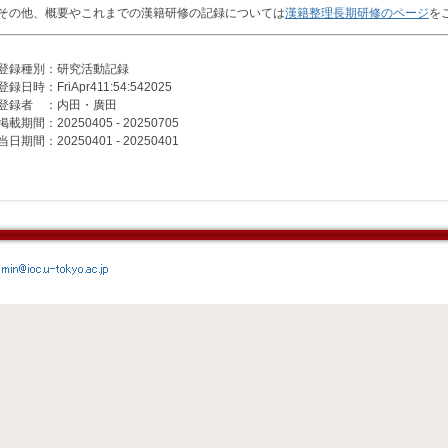
その他、概要やこれまでの漢籍研修の記録については
漢籍整理長期研修のページ
を
登録種別：研究活動記録
登録日時：FriApr411:54:542025
登録者 ：内田・廣田
掲載期間：20250405 - 20250705
当日期間：20250401 - 20250401