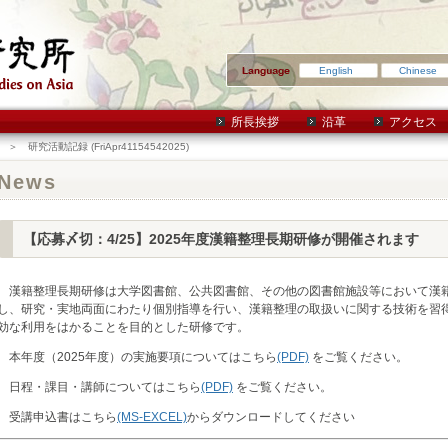
English
Chinese
所長挨拶
沿革
アクセス
＞ 研究活動記録 (FriApr41154542025)
News
【応募〆切：4/25】2025年度漢籍整理長期研修が開催されます
漢籍整理長期研修は大学図書館、公共図書館、その他の図書館施設等において漢
し、研究・実地両面にわたり個別指導を行い、漢籍整理の取扱いに関する技術を習
効な利用をはかることを目的とした研修です。
本年度（2025年度）の実施要項についてはこちら
(PDF)
をご覧ください。
日程・課目・講師についてはこちら
(PDF)
をご覧ください。
受講申込書はこちら
(MS-EXCEL)
からダウンロードしてください