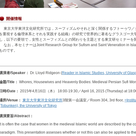
開催情報
東京大学東洋文化研究所では，スーフィズムやそれと深く関係するフトーゥワ／
を重視する倫理体系とそれを実践する組織）の研究で世界的に著名なグラスゴー大学のLlo
し，以下の要領で，女性とスーフィズムとの関わりを主題とする東文研セミナーを
なお，本セミナーはJoint Research Group for Sufism and Saint Veneration in
ものです。
講演者/Speaker：
Dr. Lloyd Ridgeon (
Reader in Islamic Studies, University of Gla
論題/Title：
Whores, Housewives and Heavenly Bodies: Medieval Persian Sufi W
日時/Date：
2015年4月16日（木） 18:00-19:30／April 16, 2015 (Thursday) at 18:0
場所/Venue：
東京大学東洋文化研究所
3階第一会議室／Room 304, 3rd floor,
>Instit
(Tobunken), the University of Tokyo
講演要旨/Abstract：
It is often the case that women in the medieval Islamic world are described by the
paradigm. This presentation assesses whether or not this can also be applied to the