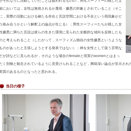
がそれなりに活動していたことは窺われるものの，男性スーフィーの残した文
献においては，女性は無視されるか蔑視・嫌悪の対象とされていること（そこ
に，実際の活動における確たる存在と言説空間における不在という両現象がど
う絡み合うかという解釈上の論点が生じる）；男性スーフィーたちが残した女
性嫌悪に満ちた言説は彼らの生きた環境に見られた全般的な傾向を反映したも
のと考えられること（したがって，スーフィズム独自の女性嫌悪というような
ものがあったと主張しようとする発表ではない）；神を女性として扱う言明な
どが詩などに見られるが，そのような場合のfemaleと現実のwomenとはまっ
たく別物と観念されているように見受けられることなど，興味深い論点が呈示された
実質のあるものとなったと思われる。
当日の様子