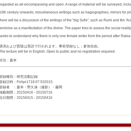
regarded as all-encompassing and open. A range of material will be surveyed, inclu
10th century onwards; miscellaneous writings such as hagiographies, mirrors for p
there will be a discussion of the writings of the "big Sufis", such as Rumi and Ibn 'A
feminine as a manifestation of the divine. The paper tries to assess the social reali
seeks to understand why there is only one female writer from the period after Rabia 
講演および質疑は英語で行われます。事前登録なし；参加自由。
The lecture will be in English. Open to public and no registration required.
担当：森本
登録種別：研究活動記録
登録日時：FriApr1718:07:532015
登録者 ：森本・野久保（撮影）・藤岡
掲載期間：20150416 - 20150716
当日期間：20150415 - 20150416