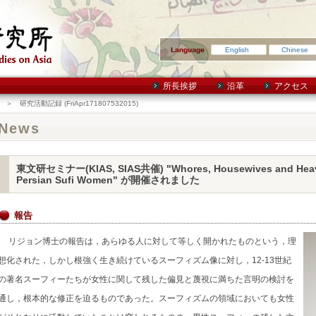
English
Chinese
所長挨拶
沿革
アクセス
＞ 研究活動記録 (FriApr171807532015)
News
東文研セミナー(KIAS, SIAS共催) "Whores, Housewives and Heave
Persian Sufi Women" が開催されました
報告
リジョン博士の報告は，あらゆる人に対して等しく開かれたものという，理
想化された，しかし根強く生き続けているスーフィズム像に対し，12-13世紀
の著名スーフィーたちが女性に関して残した偏見と蔑視に満ちた言明の検討を
通し，根本的な修正を迫るものであった。スーフィズムの領域においても女性