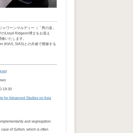
ジャワーンマルディー（「男の道」
yd Ridgeon博士をお迎え
開催いたします。
 Islam (KIAS; SIAS)との共催で開催する
sgow
)
omen
0-19:30
ute for Advanced Studies on Asia
 complementarity and segregation
 case of Sufism, which is often