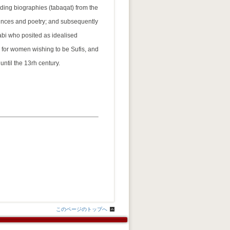
ding biographies (tabaqat) from the
rinces and poetry; and subsequently
rabi who posited as idealised
ty for women wishing to be Sufis, and
until the 13rh century.
このページのトップへ