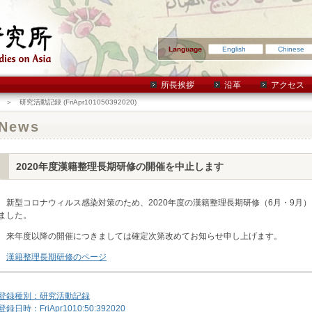
English
Chinese
所長挨拶
沿革
アクセス
＞ 研究活動記録 (FriApr101050392020)
News
2020年度漢籍整理長期研修の開催を中止します
新型コロナウィルス感染対策のため、2020年度の漢籍整理長期研修（6月・9月
ました。
来年度以降の開催につきましては確定次第改めてお知らせ申し上げます。
漢籍整理長期研修のページ
登録種別：研究活動記録
登録日時：FriApr1010:50:392020