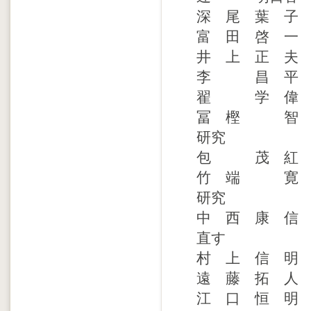
深 尾 葉 子
富 田 啓 一
井 上 正 夫
李 昌 平 
翟 学 偉 
冨 樫 智 
研究
包 茂 紅 
竹 端 寛 
研究
中 西 康 信
直す
村 上 信 明
遠 藤 拓 人
江 口 恒 明