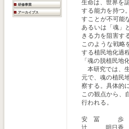
生命は、世界を
研修事業
する能力を持つ
アーカイブス
すことが不可能
あるいは「魂」
きる力を阻害す
このような戦略
する植民地化過
「魂の脱植民地
本研究では、生
元で、魂の植民
察する。具体的
この観点から、
行われる。
安 冨 歩 
辻 明日香 