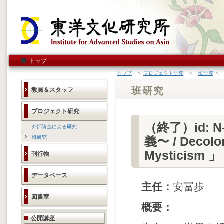
トップ
トップ
＞
プロジェクト研究
＞
班研究
＞ 
班研究
教員＆スタッフ
プロジェクト研究
（終了）id:
外部資金による研究
班研究
義〜 / Decoloni
Mysticism 」
刊行物
データベース
主任：
安冨歩
図書室
概要：
研究活動のご案内
公開講座