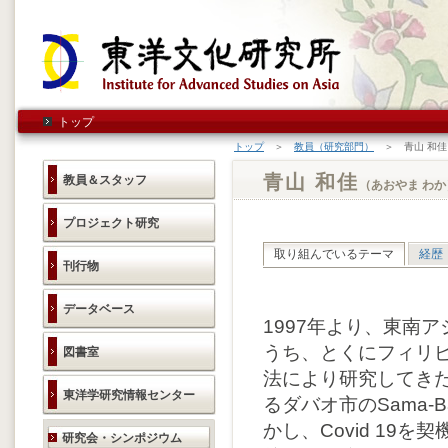
トップ
トップ
＞
教員（研究部門）
＞ 青山 和佳
青山 和佳
教員＆スタッフ
（あおやま わか
プロジェクト研究
取り組んでいるテーマ
経歴
刊行物
データベース
1997年より、東南ア
うち、とくにフィリ
図書室
法により研究してき
東洋学研究情報センター
るダバオ市のSama-
かし、Covid 1
研究活動のご案内
研究会・シンポジウム