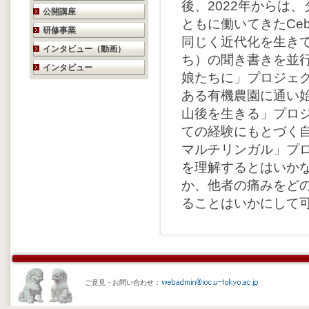
後、2022年からは
公開講座
ともに働いてきたCe
研修事業
同じく近代化を生き
インタビュー（動画）
ち）の聞き書きを並
インタビュー
娘たちに」プロジェク
ある有機農園に通い
山後を生きる」プロジ
ての経験にもとづく
マルチリンガル」プ
を理解するとはいか
か、他者の痛みをど
ることはいかにして
ご意見・お問い合わせ：