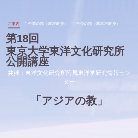
ご案内
* 午前の部（鍾准教授）
* 午後の部（藏本准教授）
第18回
東京大学東洋文化研究所
公開講座
共催：東洋文化研究所附属東洋学研究情報セン
ター
「アジアの教」